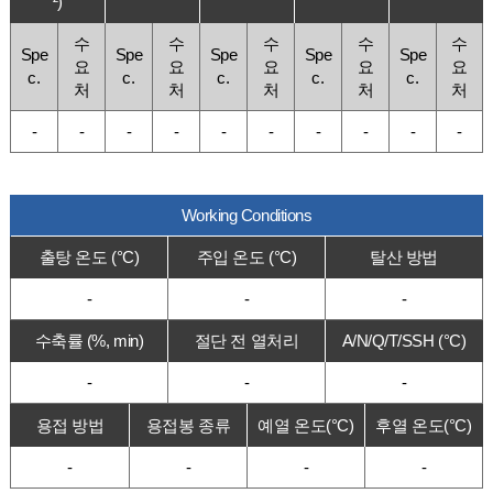
²)
수
수
수
수
수
Spe
Spe
Spe
Spe
Spe
요
요
요
요
요
c.
c.
c.
c.
c.
처
처
처
처
처
-
-
-
-
-
-
-
-
-
-
Working Conditions
출탕 온도 (°C)
주입 온도 (°C)
탈산 방법
-
-
-
수축률 (%, min)
절단 전 열처리
A/N/Q/T/SSH (°C)
-
-
-
용접 방법
용접봉 종류
예열 온도(°C)
후열 온도(°C)
-
-
-
-