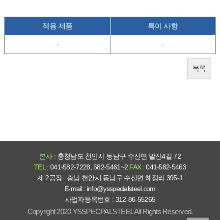
적용 제품
특이 사항
-
-
목록
본사 :
충청남도 천안시 동남구 수신면 발산4길 72
TEL :
041-582-7228, 582-5461~2
FAX :
041-582-5463
제 2공장 : 충남 천안시 동남구 수신면 해정리 395-1
E-mail :
info@ysspecialsteel.com
사업자등록번호 :
312-86-55265
Copyright 2020 YSSPECPALSTEEL All Rights Reserved.