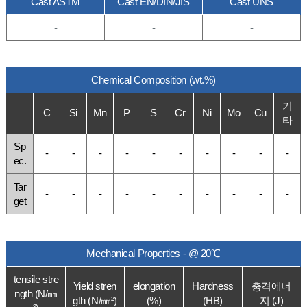
Cast ASTM
Cast EN/DIN/JIS
Cast UNS
-
-
-
Chemical Composition (wt.%)
기
C
Si
Mn
P
S
Cr
Ni
Mo
Cu
타
Sp
-
-
-
-
-
-
-
-
-
-
ec.
Tar
-
-
-
-
-
-
-
-
-
-
get
Mechanical Properties - @ 20℃
tensile stre
Yield stren
elongation
Hardness
충격에너
ngth (N/㎜
gth (N/㎜²)
(%)
(HB)
지 (J)